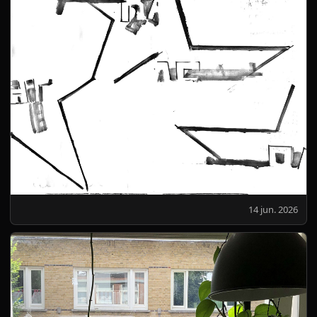
14 jun. 2026