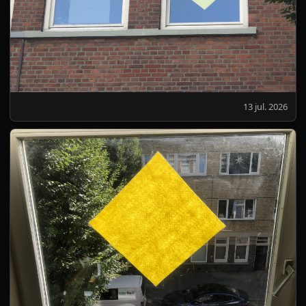
13 jul. 2026