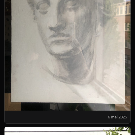
6 mei 2026