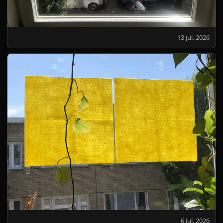
13 jul. 2026
6 jul. 2026