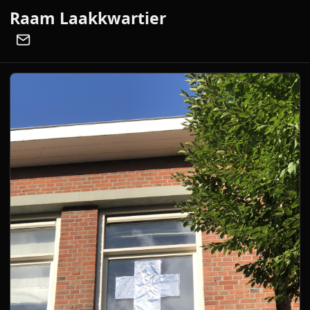
Raam Laakkwartier