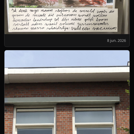
8 jun. 2026