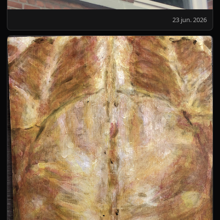
23 jun. 2026