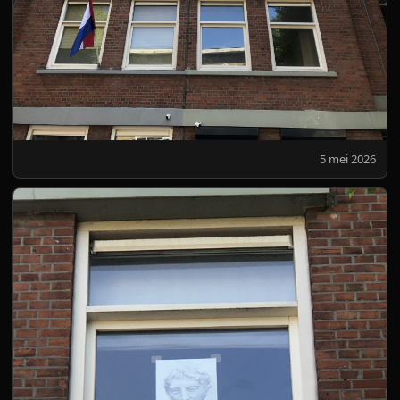
5 mei 2026