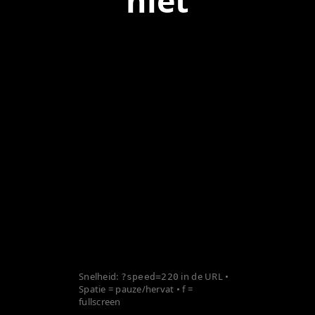
niet
Snelheid:
in de URL •
?speed=220
Spatie = pauze/hervat • f =
fullscreen